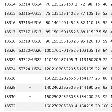
18314
53314+U314
70
125
125
130
2
72
98
13
48
18315
53315+U315
75
135
135
140
2.5
77
105
15
52
18316
53316+U316
80
140
140
145
2.5
82
110
15
52
18317
53317+U317
85
150
150
155
2.5
88
115
17.5
58
18318
53318+U318
90
155
155
160
2.5
93
120
18
59
18320
53320+U320
100
170
170
175
2.5
103
135
18
64
18322
53322+U322
110
190
187
195
3
113
150
20.5
72
18324
53324+U324
120
210
205
220
3.5
123
165
22
80
18326
-
130
225
220
235
3.5
134
177
26
86
18328
-
140
240
235
250
3.5
144
190
26
92
18330
-
150
250
245
260
3.5
154
200
26
92
18332
-
160
270
265
280
4
164
215
29
100