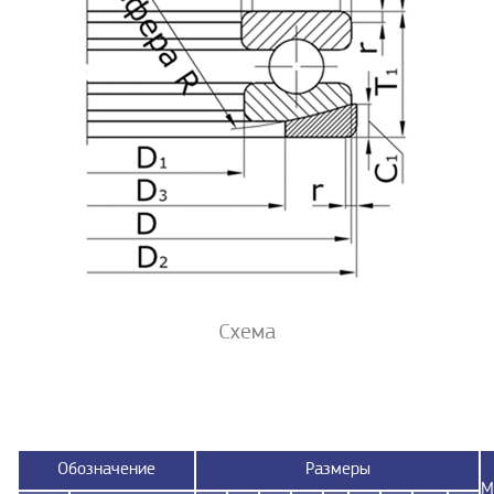
Схема
Обозначение
Размеры
М