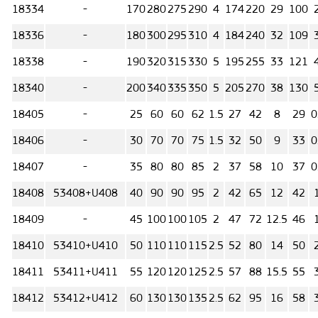
18334
-
170
280
275
290
4
174
220
29
100
18336
-
180
300
295
310
4
184
240
32
109
18338
-
190
320
315
330
5
195
255
33
121
18340
-
200
340
335
350
5
205
270
38
130
18405
-
25
60
60
62
1.5
27
42
8
29
0
18406
-
30
70
70
75
1.5
32
50
9
33
0
18407
-
35
80
80
85
2
37
58
10
37
0
18408
53408+U408
40
90
90
95
2
42
65
12
42
18409
-
45
100
100
105
2
47
72
12.5
46
18410
53410+U410
50
110
110
115
2.5
52
80
14
50
18411
53411+U411
55
120
120
125
2.5
57
88
15.5
55
18412
53412+U412
60
130
130
135
2.5
62
95
16
58