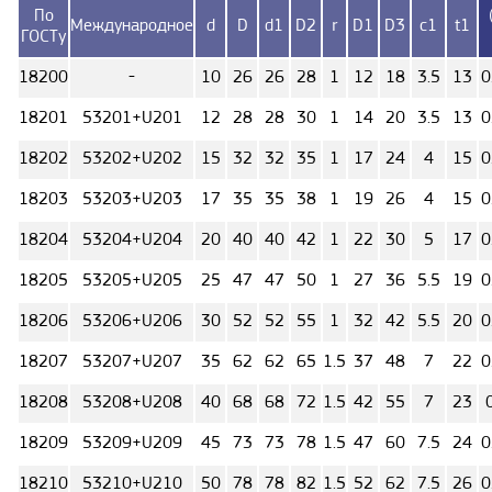
По
Международное
d
D
d1
D2
r
D1
D3
c1
t1
ГОСТу
18200
-
10
26
26
28
1
12
18
3.5
13
0
18201
53201+U201
12
28
28
30
1
14
20
3.5
13
0
18202
53202+U202
15
32
32
35
1
17
24
4
15
0
18203
53203+U203
17
35
35
38
1
19
26
4
15
0
18204
53204+U204
20
40
40
42
1
22
30
5
17
0
18205
53205+U205
25
47
47
50
1
27
36
5.5
19
0
18206
53206+U206
30
52
52
55
1
32
42
5.5
20
0
18207
53207+U207
35
62
62
65
1.5
37
48
7
22
0
18208
53208+U208
40
68
68
72
1.5
42
55
7
23
18209
53209+U209
45
73
73
78
1.5
47
60
7.5
24
0
18210
53210+U210
50
78
78
82
1.5
52
62
7.5
26
0