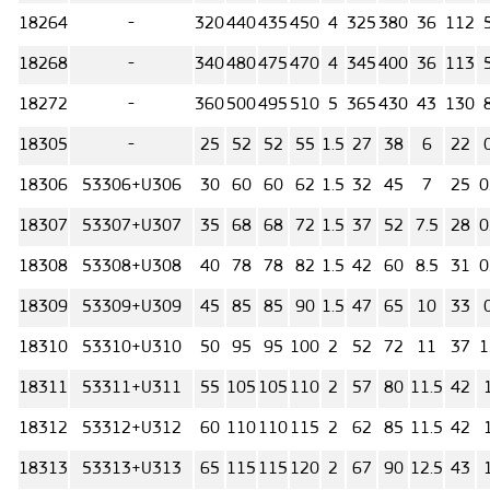
18264
-
320
440
435
450
4
325
380
36
112
18268
-
340
480
475
470
4
345
400
36
113
18272
-
360
500
495
510
5
365
430
43
130
18305
-
25
52
52
55
1.5
27
38
6
22
18306
53306+U306
30
60
60
62
1.5
32
45
7
25
0
18307
53307+U307
35
68
68
72
1.5
37
52
7.5
28
0
18308
53308+U308
40
78
78
82
1.5
42
60
8.5
31
0
18309
53309+U309
45
85
85
90
1.5
47
65
10
33
18310
53310+U310
50
95
95
100
2
52
72
11
37
1
18311
53311+U311
55
105
105
110
2
57
80
11.5
42
18312
53312+U312
60
110
110
115
2
62
85
11.5
42
18313
53313+U313
65
115
115
120
2
67
90
12.5
43