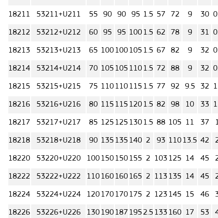
18211
53211+U211
55
90
90
95
1.5
57
72
9
30
0
18212
53212+U212
60
95
95
100
1.5
62
78
9
31
0
18213
53213+U213
65
100
100
105
1.5
67
82
9
32
0
18214
53214+U214
70
105
105
110
1.5
72
88
9
32
0
18215
53215+U215
75
110
110
115
1.5
77
92
9.5
32
1
18216
53216+U216
80
115
115
120
1.5
82
98
10
33
1
18217
53217+U217
85
125
125
130
1.5
88
105
11
37
18218
53218+U218
90
135
135
140
2
93
110
13.5
42
18220
53220+U220
100
150
150
155
2
103
125
14
45
18222
53222+U222
110
160
160
165
2
113
135
14
45
18224
53224+U224
120
170
170
175
2
123
145
15
46
18226
53226+U226
130
190
187
195
2.5
133
160
17
53