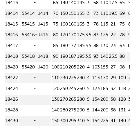
18413
-
65
140
140
145
3
68
110
17.5
65
18414
53414+U414
70
150
150
155
3
73
110
19.5
69
18415
53415+U415
75
160
160
165
3
78
115
21
75
18416
53416+U416
80
170
170
175
3.5
83
125
22
78
18417
-
85
180
177
185
3.5
88
130
23
63
1
18418
53418+U418
90
190
187
195
3.5
93
140
25.5
88
18420
53420+U420
100
210
205
220
4
103
155
27
98
18422
-
110
230
225
240
4
113
170
29
109
18424
-
120
250
245
260
5
123
185
32
118
18426
-
130
270
265
280
5
134
200
38
128
18428
-
140
280
275
290
5
144
206
38
131
18430
-
150
300
295
310
5
154
225
41
140