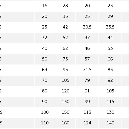
S
16
28
20
23
S
20
35
25
29
S
25
42
30.5
35.5
S
32
52
37
44
S
40
62
46
53
S
50
75
57
66
S
63
95
71.5
83
S
70
105
79
92
S
80
120
91
105
S
90
130
99
115
S
100
150
113
130
S
110
160
124
140