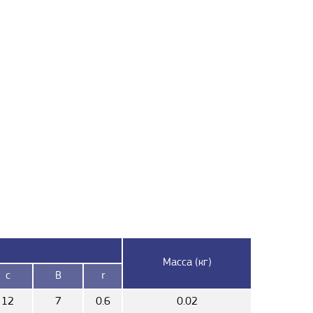
Масса (кг)
c
B
r
12
7
0.6
0.02