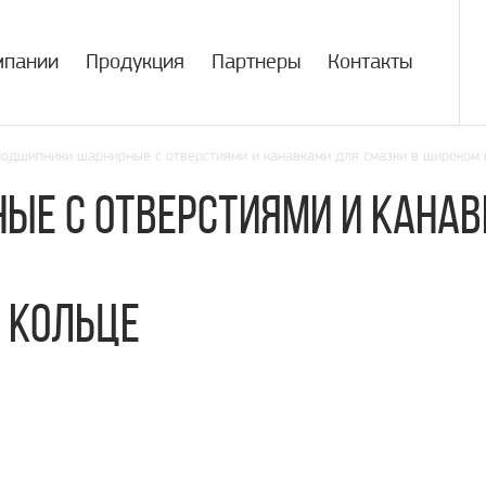
мпании
Продукция
Партнеры
Контакты
одшипники шарнирные с отверстиями и канавками для смазки в широком 
ые с отверстиями и канав
 кольце