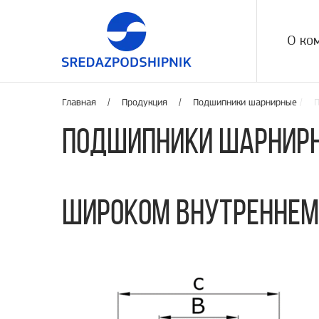
О ко
Главная /
Продукция
/
Подшипники шарнирные
/ П
Подшипники шарнирн
широком внутреннем