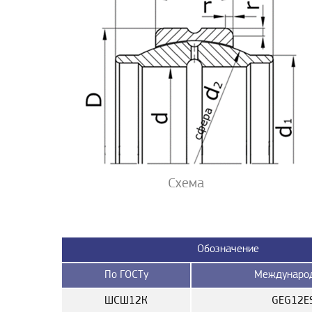
Схема
Обозначение
По ГОСТу
Междунаро
ШСШ12К
GEG12E