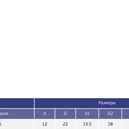
Размеры
дное
d
D
d1
D2
S
12
22
15.5
18