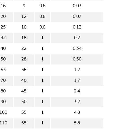
16
9
0.6
0.03
20
12
0.6
0.07
25
16
0.6
0.12
32
18
1
0.2
40
22
1
0.34
50
28
1
0.56
63
36
1
1.2
70
40
1
1.7
80
45
1
2.4
90
50
1
3.2
100
55
1
4.8
110
55
1
5.8