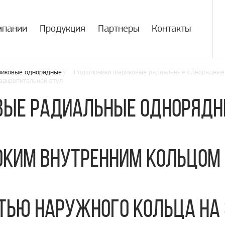
мпании
Продукция
Партнеры
Контакты
риковые однорядные
/ Подшипники шариковые радиальные однорядные с
закрепительной втул
ые радиальные однорядн
оким внутренним кольцом
тью наружного кольца на