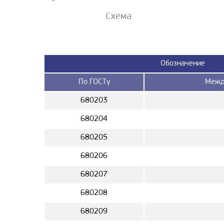
Схема
Обозначение
По ГОСТу
Межд
680203
680204
680205
680206
680207
680208
680209