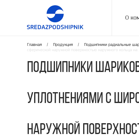
О ко
Главная /
Продукция
/
Подшипники радиальные ша
сферической наружной поверхностью наружного кольца на 
Подшипники шариков
уплотнениями с шир
наружной поверхнос