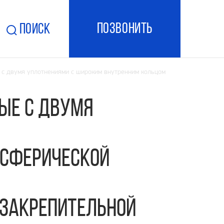
ПОзвонить
Поиск
 двумя уплотнениями с широким внутренним кольцом
ые с двумя
 сферической
 закрепительной