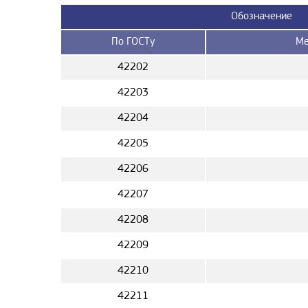
Обозначение
По ГОСТу
Ме
42202
42203
42204
42205
42206
42207
42208
42209
42210
42211