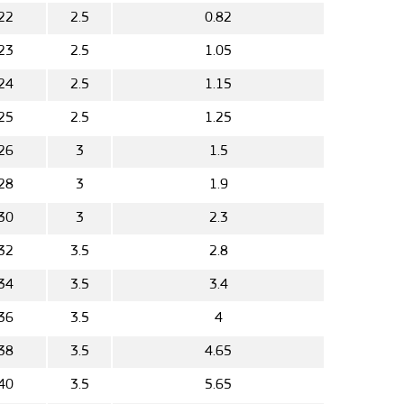
22
2.5
0.82
23
2.5
1.05
24
2.5
1.15
25
2.5
1.25
26
3
1.5
28
3
1.9
30
3
2.3
32
3.5
2.8
34
3.5
3.4
36
3.5
4
38
3.5
4.65
40
3.5
5.65