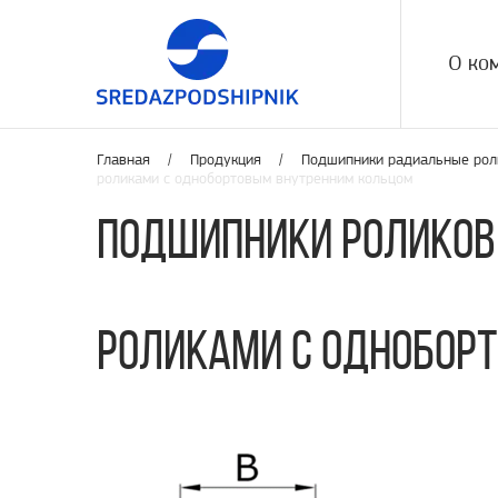
О ко
Главная /
Продукция
/
Подшипники радиальные рол
роликами с однобортовым внутренним кольцом
Подшипники роликов
роликами с однобор