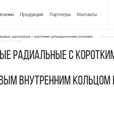
мпании
Продукция
Партнеры
Контакты
иковые однорядные с короткими цилиндрическими роликами
/ Подшипник
орным кольцом
ые радиальные с коротки
овым внутренним кольцом