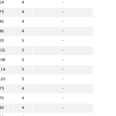
64
4
-
73
4
-
80
4
-
86
4
-
93
5
-
102
5
-
108
5
-
114
5
-
120
5
-
73
4
-
70
4
-
80
4
-