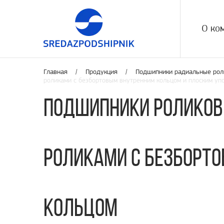
О ко
Главная /
Продукция
/
Подшипники радиальные рол
роликами с безбортовым внутренним кольцом и плоским уп
Подшипники роликов
роликами с безборт
кольцом