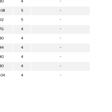
80
4
-
108
5
-
92
5
-
76
4
-
80
4
-
84
4
-
80
4
-
80
4
-
104
4
-