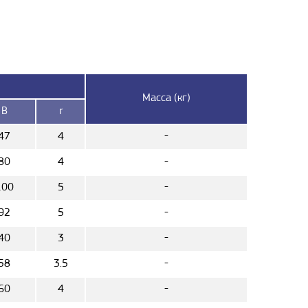
Масса (кг)
B
r
47
4
-
80
4
-
100
5
-
92
5
-
40
3
-
58
3.5
-
60
4
-