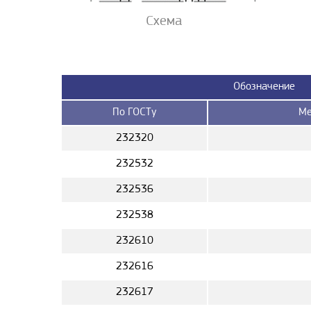
Схема
Обозначение
По ГОСТу
Ме
232320
232532
232536
232538
232610
232616
232617