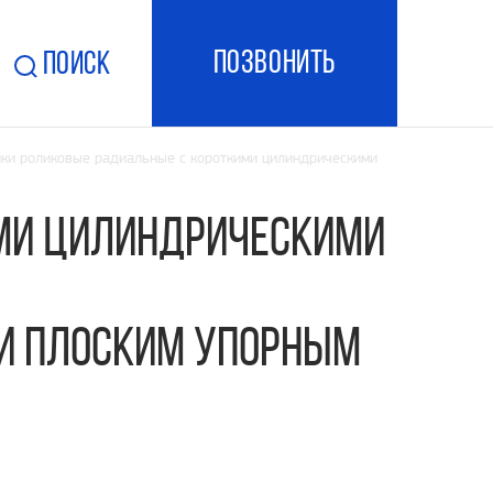
ПОзвонить
Поиск
и роликовые радиальные с короткими цилиндрическими
ми цилиндрическими
 и плоским упорным