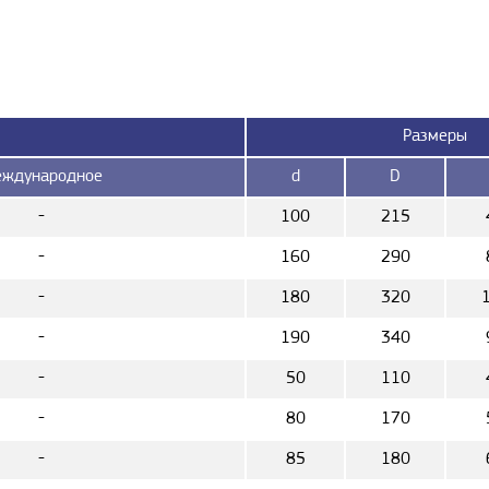
Размеры
ждународное
d
D
-
100
215
-
160
290
-
180
320
-
190
340
-
50
110
-
80
170
-
85
180