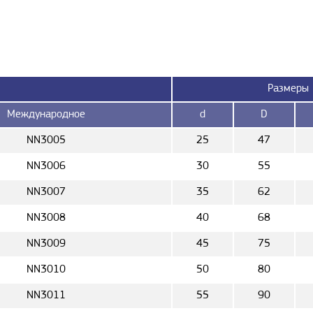
Размеры
Международное
d
D
NN3005
25
47
NN3006
30
55
NN3007
35
62
NN3008
40
68
NN3009
45
75
NN3010
50
80
NN3011
55
90