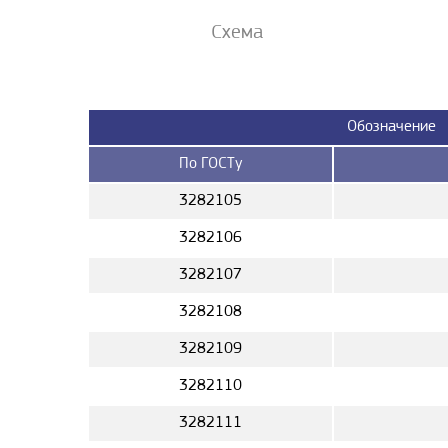
Схема
Обозначение
По ГОСТу
3282105
3282106
3282107
3282108
3282109
3282110
3282111