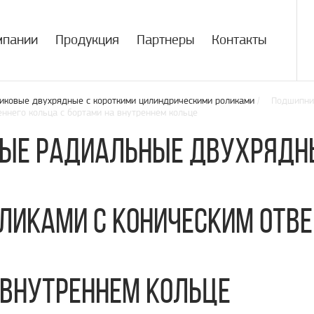
мпании
Продукция
Партнеры
Контакты
иковые двухрядные с короткими цилиндрическими роликами
/ Подшипник
ннего кольца с бортами на внутреннем кольце
ые радиальные двухрядны
ликами с коническим отве
 внутреннем кольце