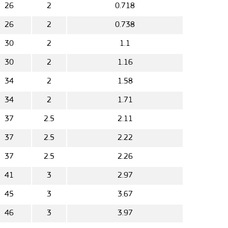
26
2
0.718
26
2
0.738
30
2
1.1
30
2
1.16
34
2
1.58
34
2
1.71
37
2.5
2.11
37
2.5
2.22
37
2.5
2.26
41
3
2.97
45
3
3.67
46
3
3.97