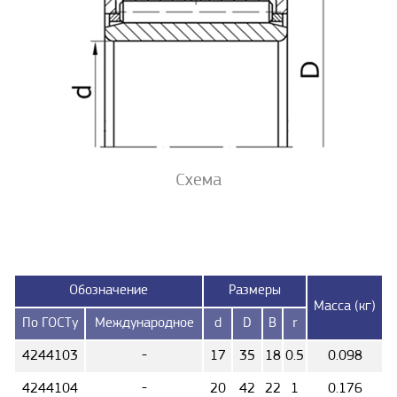
Схема
Обозначение
Размеры
Масса (кг)
По ГОСТу
Международное
d
D
B
r
4244103
-
17
35
18
0.5
0.098
4244104
-
20
42
22
1
0.176