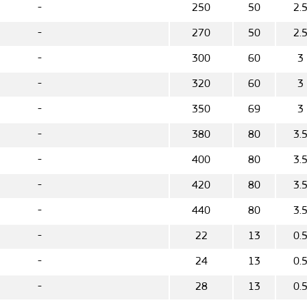
-
250
50
2.
-
270
50
2.
-
300
60
3
-
320
60
3
-
350
69
3
-
380
80
3.
-
400
80
3.
-
420
80
3.
-
440
80
3.
-
22
13
0.
-
24
13
0.
-
28
13
0.