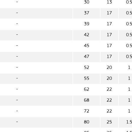
-
30
13
0.
-
37
17
0.
-
39
17
0.
-
42
17
0.
-
45
17
0.
-
47
17
0.
-
52
20
1
-
55
20
1
-
62
22
1
-
68
22
1
-
72
22
1
-
80
25
1.