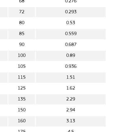
5
68
0.276
5
72
0.293
5
80
0.53
5
85
0.559
5
90
0.687
100
0.89
105
0.936
115
1.51
125
1.62
135
2.29
5
150
2.94
5
160
3.13