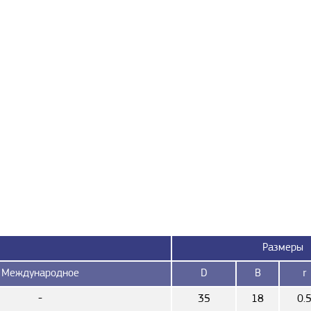
Размеры
Международное
D
B
r
-
35
18
0.