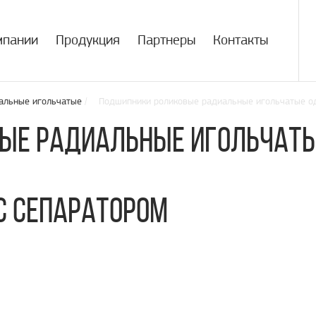
мпании
Продукция
Партнеры
Контакты
альные игольчатые
/ Подшипники роликовые радиальные игольчатые од
ые радиальные игольчаты
с сепаратором