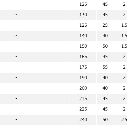
-
125
45
2
-
130
45
2
-
125
25
1.
-
140
30
1.
-
150
30
1.
-
165
35
2
-
175
35
2
-
190
40
2
-
200
40
2
-
215
45
2
-
225
45
2
-
240
50
2.