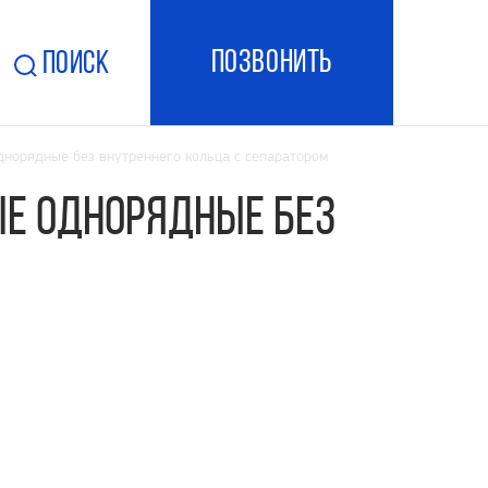
ПОзвонить
Поиск
норядные без внутреннего кольца с сепаратором
е однорядные без