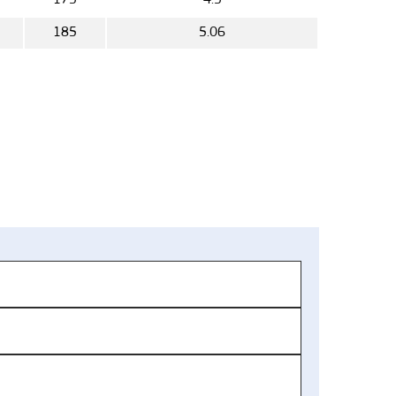
175
4.5
185
5.06