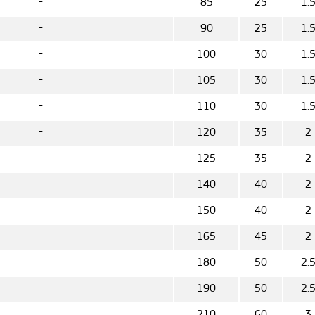
-
85
25
1.
-
90
25
1.
-
100
30
1.
-
105
30
1.
-
110
30
1.
-
120
35
2
-
125
35
2
-
140
40
2
-
150
40
2
-
165
45
2
-
180
50
2.
-
190
50
2.