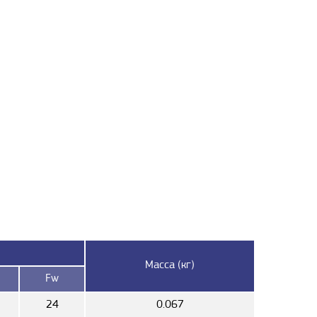
Масса (кг)
Fw
5
24
0.067