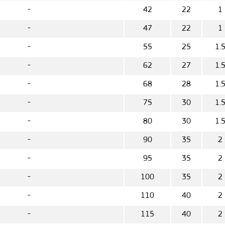
-
42
22
1
-
47
22
1
-
55
25
1.
-
62
27
1.
-
68
28
1.
-
75
30
1.
-
80
30
1.
-
90
35
2
-
95
35
2
-
100
35
2
-
110
40
2
-
115
40
2