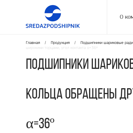
О ко
Главная /
Продукция
/
Подшипники шариковые ради
широкими торцами, угол контакта α=36º
Подшипники шариков
кольца обращены дру
α=36º