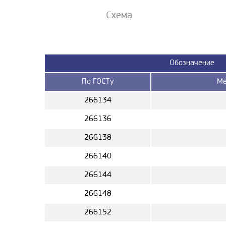
Схема
Обозначение
По ГОСТу
Ме
266134
266136
266138
266140
266144
266148
266152