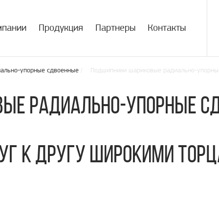
мпании
Продукция
Партнеры
Контакты
ально-упорные сдвоенные
/ Подшипники шариковые радиально-упорные
ые радиально-упорные с
г к другу широкими торц