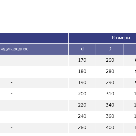
Размеры
ждународное
d
D
-
170
260
-
180
280
-
190
290
-
200
310
-
220
340
-
240
360
-
260
400