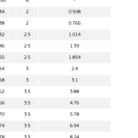
160
6
-
34
2
0.508
38
2
0.766
42
2.5
1.014
46
2.5
1.39
50
2.5
1.854
54
3
2.4
58
3
3.1
62
3.5
3.88
66
3.5
4.76
70
3.5
5.78
74
3.5
6.94
78
3.5
8.24