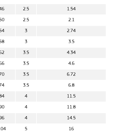
46
2.5
1.54
50
2.5
2.1
54
3
2.74
58
3
3.5
62
3.5
4.34
66
3.5
4.6
70
3.5
6.72
74
3.5
6.8
84
4
11.5
90
4
11.8
96
4
14.5
104
5
16