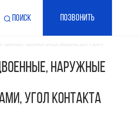
ПОзвонить
Поиск
 сдвоенные, наружные кольца обращены друг к другу
двоенные, наружные
ами, угол контакта