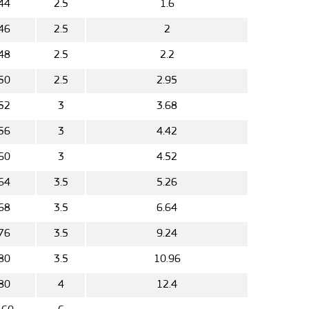
44
2.5
1.6
46
2.5
2
48
2.5
2.2
50
2.5
2.95
52
3
3.68
56
3
4.42
60
3
4.52
64
3.5
5.26
68
3.5
6.64
76
3.5
9.24
80
3.5
10.96
80
4
12.4