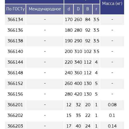
Масса (кг)
По ГОСТу
Международное
d
D
B
r
366134
-
170
260
84
3.5
-
366136
-
180
280
92
3.5
-
366138
-
190
290
92
3.5
-
366140
-
200
310
102
3.5
-
366144
-
220
340
112
4
-
366148
-
240
360
112
4
-
366152
-
260
400
130
5
-
366156
-
280
420
130
5
-
366201
-
12
32
20
1
0.08
366202
-
15
35
22
1
0.1
366203
-
17
40
24
1
0.14