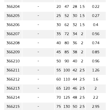
366204
-
20
47
28
1.5
0.22
366205
-
25
52
30
1.5
0.27
366206
-
30
62
32
1.5
0.4
366207
-
35
72
34
2
0.56
366208
-
40
80
36
2
0.74
366209
-
45
85
38
2
0.85
366210
-
50
90
40
2
0.96
366211
-
55
100
42
2.5
1.26
366212
-
60
110
44
2.5
1.6
366213
-
65
120
46
2.5
2
366214
-
70
125
48
2.5
2.2
366215
-
75
130
50
2.5
2.95