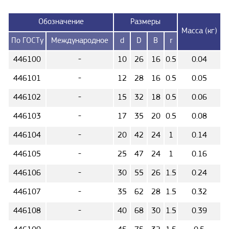
Обозначение
Размеры
Масса (кг)
По ГОСТу
Международное
d
D
B
r
446100
-
10
26
16
0.5
0.04
446101
-
12
28
16
0.5
0.05
446102
-
15
32
18
0.5
0.06
446103
-
17
35
20
0.5
0.08
446104
-
20
42
24
1
0.14
446105
-
25
47
24
1
0.16
446106
-
30
55
26
1.5
0.24
446107
-
35
62
28
1.5
0.32
446108
-
40
68
30
1.5
0.39