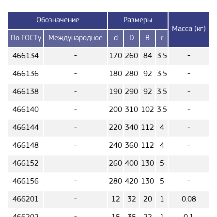
Обозначение
Размеры
Масса (кг)
По ГОСТу
Международное
d
D
B
r
466134
-
170
260
84
3.5
-
466136
-
180
280
92
3.5
-
466138
-
190
290
92
3.5
-
466140
-
200
310
102
3.5
-
466144
-
220
340
112
4
-
466148
-
240
360
112
4
-
466152
-
260
400
130
5
-
466156
-
280
420
130
5
-
466201
-
12
32
20
1
0.08