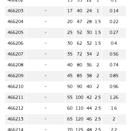
466202
-
15
35
22
1
0.1
466203
-
17
40
24
1
0.14
466204
-
20
47
28
1.5
0.22
466205
-
25
52
30
1.5
0.27
466206
-
30
62
32
1.5
0.4
466207
-
35
72
34
2
0.56
466208
-
40
80
36
2
0.74
466209
-
45
85
38
2
0.85
466210
-
50
90
40
2
0.96
466211
-
55
100
42
2.5
1.26
466212
-
60
110
44
2.5
1.6
466213
-
65
120
46
2.5
2
466214
-
70
125
48
2.5
2.2