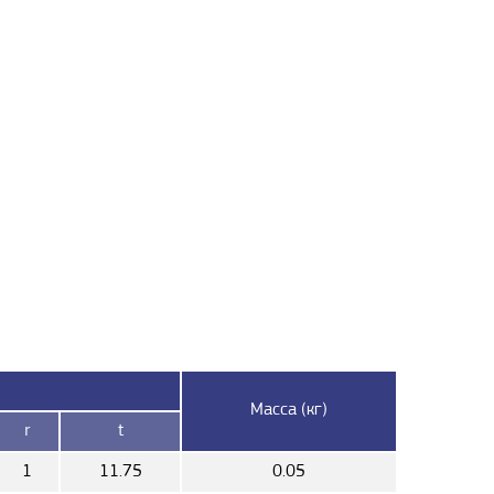
Масса (кг)
r
t
1
11.75
0.05