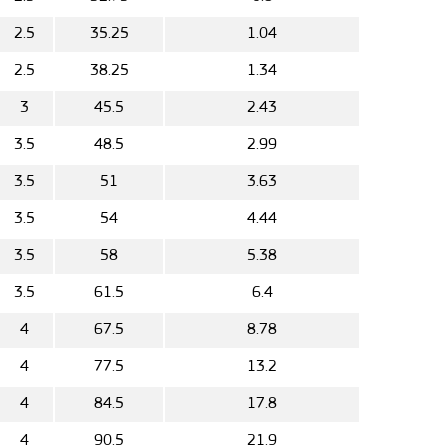
2.5
35.25
1.04
2.5
38.25
1.34
3
45.5
2.43
3.5
48.5
2.99
3.5
51
3.63
3.5
54
4.44
3.5
58
5.38
3.5
61.5
6.4
4
67.5
8.78
4
77.5
13.2
4
84.5
17.8
4
90.5
21.9