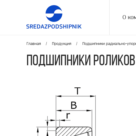
О ко
Главная /
Продукция
/
Подшипники радиально-упорн
Подшипники роликов