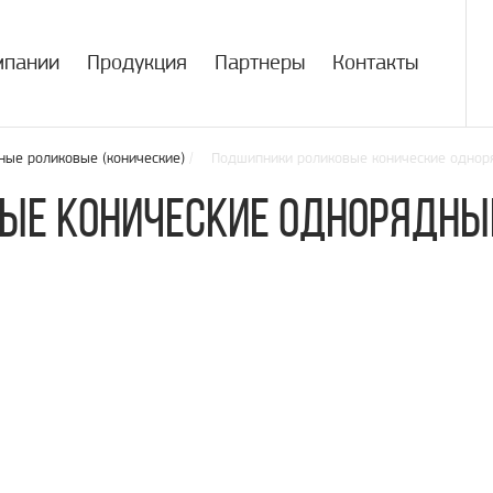
мпании
Продукция
Партнеры
Контакты
ые роликовые (конические)
/ Подшипники роликовые конические однор
ые конические однорядны