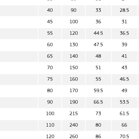
40
90
33
28.5
45
100
36
31
55
120
44.5
36.5
60
130
47.5
39
65
140
48
41
70
150
51
43
75
160
55
46.5
80
170
59.5
49
90
190
66.5
53.5
100
215
73
61.5
110
240
80
66
120
260
86
70.5