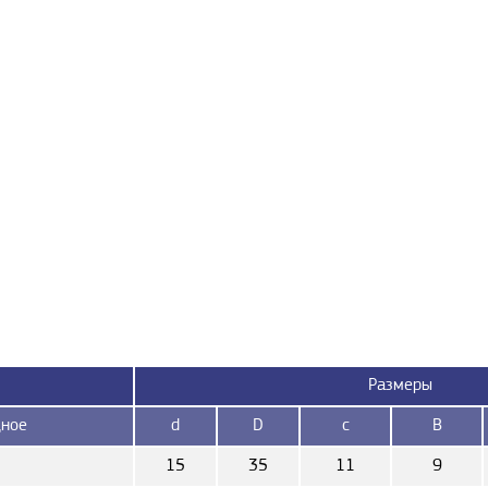
Размеры
ное
d
D
c
B
15
35
11
9