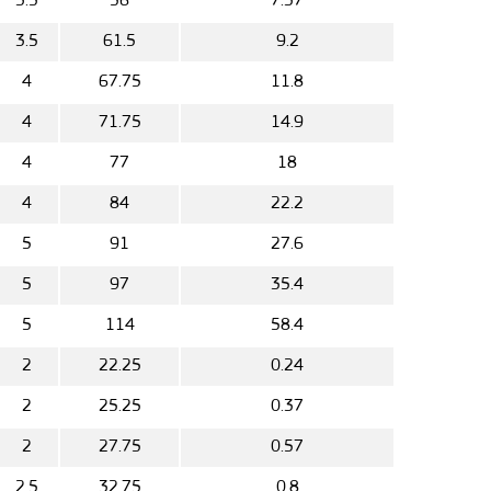
3.5
56
7.37
3.5
61.5
9.2
4
67.75
11.8
4
71.75
14.9
4
77
18
4
84
22.2
5
91
27.6
5
97
35.4
5
114
58.4
2
22.25
0.24
2
25.25
0.37
2
27.75
0.57
2.5
32.75
0.8