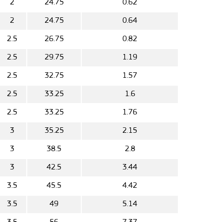
2
24.75
0.62
2
24.75
0.64
2.5
26.75
0.82
2.5
29.75
1.19
2.5
32.75
1.57
2.5
33.25
1.6
2.5
33.25
1.76
3
35.25
2.15
3
38.5
2.8
3
42.5
3.44
3.5
45.5
4.42
3.5
49
5.14