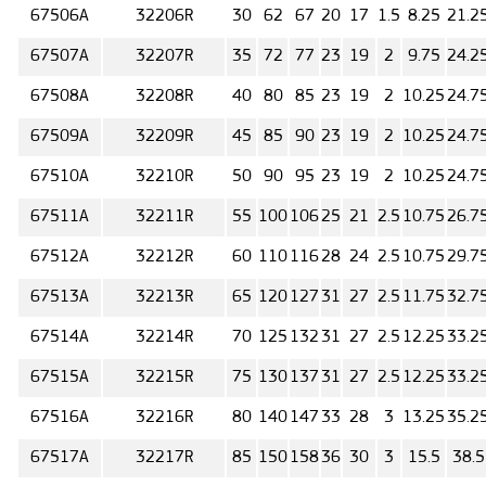
67506А
32206R
30
62
67
20
17
1.5
8.25
21.2
67507А
32207R
35
72
77
23
19
2
9.75
24.2
67508А
32208R
40
80
85
23
19
2
10.25
24.7
67509А
32209R
45
85
90
23
19
2
10.25
24.7
67510А
32210R
50
90
95
23
19
2
10.25
24.7
67511А
32211R
55
100
106
25
21
2.5
10.75
26.7
67512А
32212R
60
110
116
28
24
2.5
10.75
29.7
67513А
32213R
65
120
127
31
27
2.5
11.75
32.7
67514А
32214R
70
125
132
31
27
2.5
12.25
33.2
67515А
32215R
75
130
137
31
27
2.5
12.25
33.2
67516А
32216R
80
140
147
33
28
3
13.25
35.2
67517А
32217R
85
150
158
36
30
3
15.5
38.5