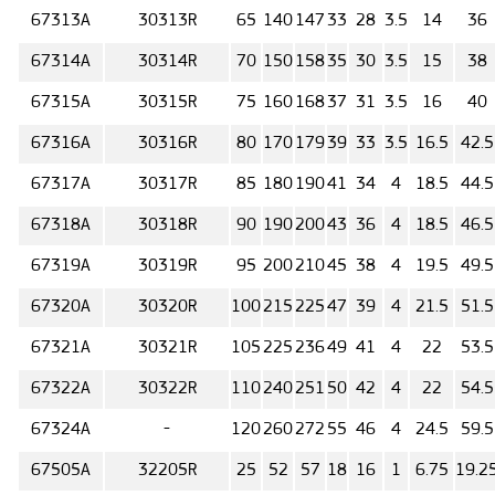
67313А
30313R
65
140
147
33
28
3.5
14
36
67314А
30314R
70
150
158
35
30
3.5
15
38
67315А
30315R
75
160
168
37
31
3.5
16
40
67316А
30316R
80
170
179
39
33
3.5
16.5
42.5
67317А
30317R
85
180
190
41
34
4
18.5
44.5
67318А
30318R
90
190
200
43
36
4
18.5
46.5
67319А
30319R
95
200
210
45
38
4
19.5
49.5
67320А
30320R
100
215
225
47
39
4
21.5
51.5
67321А
30321R
105
225
236
49
41
4
22
53.5
67322А
30322R
110
240
251
50
42
4
22
54.5
67324А
-
120
260
272
55
46
4
24.5
59.5
67505А
32205R
25
52
57
18
16
1
6.75
19.2