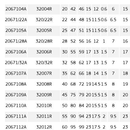
2067104А
32004R
20
42
46
15
12
0.6
6
15
20671/22А
320/22R
22
44
48
15
11.5
0.6
6.5
15
2067105А
32005R
25
47
51
15
11.5
0.6
6.5
15
20671/28А
320/28R
28
52
56
16
12
1
7
16
2067106А
32006R
30
55
59
17
13
1.5
7
17
20671/32А
320/32R
32
58
62
17
13
1.5
7
17
2067107А
32007R
35
62
66
18
14
1.5
7
18
2067108А
32008R
40
68
72
19
14.5
1.5
8
19
2067109А
32009R
45
75
79
20
15.5
1.5
8
20
2067110А
32010R
50
80
84
20
15.5
1.5
8
20
2067111А
32011R
55
90
94
23
17.5
2
9.5
23
2067112А
32012R
60
95
99
23
17.5
2
9.5
23