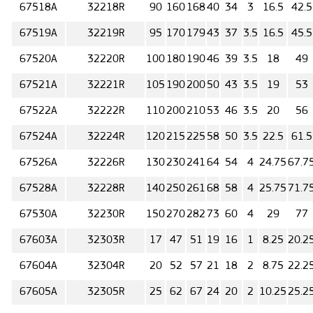
67518А
32218R
90
160
168
40
34
3
16.5
42.5
67519А
32219R
95
170
179
43
37
3.5
16.5
45.5
67520А
32220R
100
180
190
46
39
3.5
18
49
67521А
32221R
105
190
200
50
43
3.5
19
53
67522А
32222R
110
200
210
53
46
3.5
20
56
67524А
32224R
120
215
225
58
50
3.5
22.5
61.5
67526А
32226R
130
230
241
64
54
4
24.75
67.7
67528А
32228R
140
250
261
68
58
4
25.75
71.7
67530А
32230R
150
270
282
73
60
4
29
77
67603А
32303R
17
47
51
19
16
1
8.25
20.2
67604А
32304R
20
52
57
21
18
2
8.75
22.2
67605А
32305R
25
62
67
24
20
2
10.25
25.2