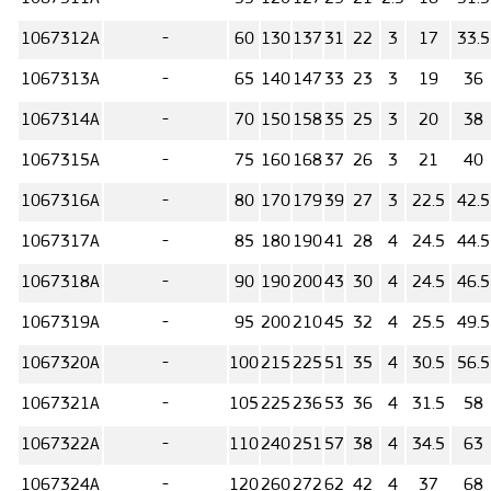
1067312А
-
60
130
137
31
22
3
17
33.5
1067313А
-
65
140
147
33
23
3
19
36
1067314А
-
70
150
158
35
25
3
20
38
1067315А
-
75
160
168
37
26
3
21
40
1067316А
-
80
170
179
39
27
3
22.5
42.5
1067317А
-
85
180
190
41
28
4
24.5
44.5
1067318А
-
90
190
200
43
30
4
24.5
46.5
1067319А
-
95
200
210
45
32
4
25.5
49.5
1067320А
-
100
215
225
51
35
4
30.5
56.5
1067321А
-
105
225
236
53
36
4
31.5
58
1067322А
-
110
240
251
57
38
4
34.5
63
1067324А
-
120
260
272
62
42
4
37
68