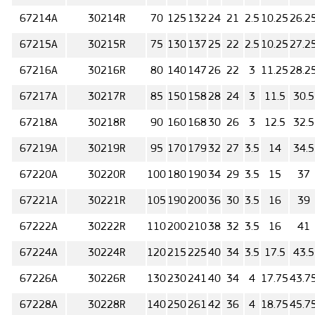
67214А
30214R
70
125
132
24
21
2.5
10.25
26.2
67215А
30215R
75
130
137
25
22
2.5
10.25
27.2
67216А
30216R
80
140
147
26
22
3
11.25
28.2
67217А
30217R
85
150
158
28
24
3
11.5
30.5
67218А
30218R
90
160
168
30
26
3
12.5
32.5
67219А
30219R
95
170
179
32
27
3.5
14
34.5
67220А
30220R
100
180
190
34
29
3.5
15
37
67221А
30221R
105
190
200
36
30
3.5
16
39
67222А
30222R
110
200
210
38
32
3.5
16
41
67224А
30224R
120
215
225
40
34
3.5
17.5
43.5
67226А
30226R
130
230
241
40
34
4
17.75
43.7
67228А
30228R
140
250
261
42
36
4
18.75
45.7