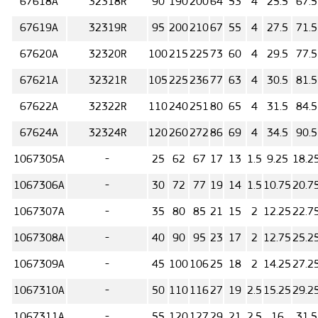
67618А
32318R
90
190
200
64
53
4
25.5
67.5
67619А
32319R
95
200
210
67
55
4
27.5
71.5
67620А
32320R
100
215
225
73
60
4
29.5
77.5
67621А
32321R
105
225
236
77
63
4
30.5
81.5
67622А
32322R
110
240
251
80
65
4
31.5
84.5
67624А
32324R
120
260
272
86
69
4
34.5
90.5
1067305А
-
25
62
67
17
13
1.5
9.25
18.2
1067306А
-
30
72
77
19
14
1.5
10.75
20.7
1067307А
-
35
80
85
21
15
2
12.25
22.7
1067308А
-
40
90
95
23
17
2
12.75
25.2
1067309А
-
45
100
106
25
18
2
14.25
27.2
1067310А
-
50
110
116
27
19
2.5
15.25
29.2
1067311А
-
55
120
127
29
21
2.5
16
31.5