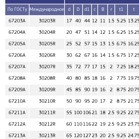
По ГОСТу
Международное
d
D
d1
c
B
r
t1
t
67203А
30203R
17
40
44
12
11
1.5
5.25
13.2
67204А
30204R
20
47
51
14
12
1.5
6.25
15.2
67205А
30205R
25
52
57
15
13
1.5
6.75
16.2
67206А
30206R
30
62
67
16
14
1.5
6.75
17.2
67207А
30207R
35
72
77
17
15
2
7.25
18.2
67208А
30208R
40
80
85
18
16
2
7.75
19.7
67209А
30209R
45
85
90
19
16
2
8.75
20.7
67210А
30210R
50
90
95
20
17
2
8.75
21.7
67211А
30211R
55
100
106
21
18
2.5
9.25
22.7
67212А
30212R
60
110
116
22
19
2.5
9.25
23.7
67213А
30213R
65
120
127
23
20
2.5
9.25
24.7