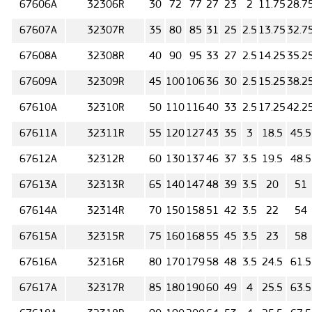
67606А
32306R
30
72
77
27
23
2
11.75
28.7
67607А
32307R
35
80
85
31
25
2.5
13.75
32.7
67608А
32308R
40
90
95
33
27
2.5
14.25
35.2
67609А
32309R
45
100
106
36
30
2.5
15.25
38.2
67610А
32310R
50
110
116
40
33
2.5
17.25
42.2
67611А
32311R
55
120
127
43
35
3
18.5
45.5
67612А
32312R
60
130
137
46
37
3.5
19.5
48.5
67613А
32313R
65
140
147
48
39
3.5
20
51
67614А
32314R
70
150
158
51
42
3.5
22
54
67615А
32315R
75
160
168
55
45
3.5
23
58
67616А
32316R
80
170
179
58
48
3.5
24.5
61.5
67617А
32317R
85
180
190
60
49
4
25.5
63.5